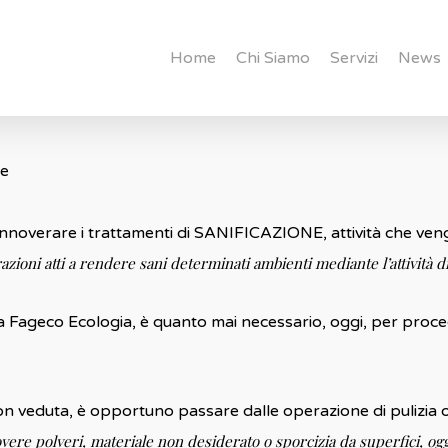
Home
Chi Siamo
Servizi
News
ne
a annoverare i trattamenti di SANIFICAZIONE, attività che ven
oni atti a rendere sani determinati ambienti mediante l’attività di 
della Fageco Ecologia, è quanto mai necessario, oggi, per proce
on veduta, è opportuno passare dalle operazione di pulizia o
ere polveri, materiale non desiderato o sporcizia da superfici, ogg