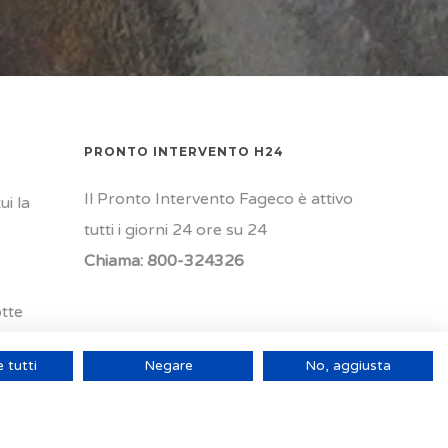
PRONTO INTERVENTO H24
Il Pronto Intervento Fageco è attivo
i la
tutti i giorni 24 ore su 24
Chiama:
800-324326
tte
 tutti
Negare
No, aggiusta
Come possiamo aiutarti?