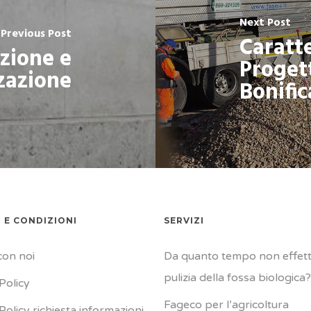
Next Post
Previous Post
Caratte
azione e
Proget
zazione
Bonific
 E CONDIZIONI
SERVIZI
con noi
Da quanto tempo non effettu
pulizia della fossa biologica?
Policy
Fageco per l’agricoltura
Policy richiesta informazioni