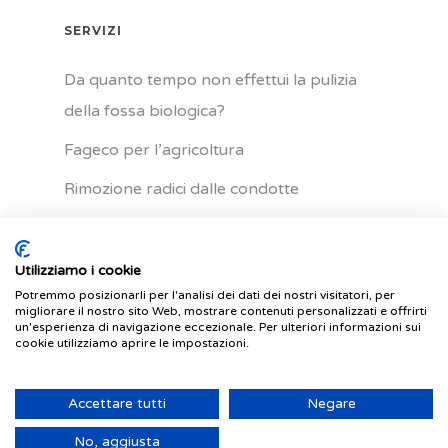
SERVIZI
Da quanto tempo non effettui la pulizia
della fossa biologica?
Fageco per l’agricoltura
Rimozione radici dalle condotte
Riparazione delle colonne discendenti
Utilizziamo i cookie
Potremmo posizionarli per l'analisi dei dati dei nostri visitatori, per
PRONTO INTERVENTO H24
migliorare il nostro sito Web, mostrare contenuti personalizzati e offrirti
un'esperienza di navigazione eccezionale. Per ulteriori informazioni sui
cookie utilizziamo aprire le impostazioni.
Il Pronto Intervento Fageco è attivo tutti i
giorni 24 ore su 24
Accettare tutti
Negare
Chiama:
800-324326
Come possiamo aiutarti?
No, aggiusta