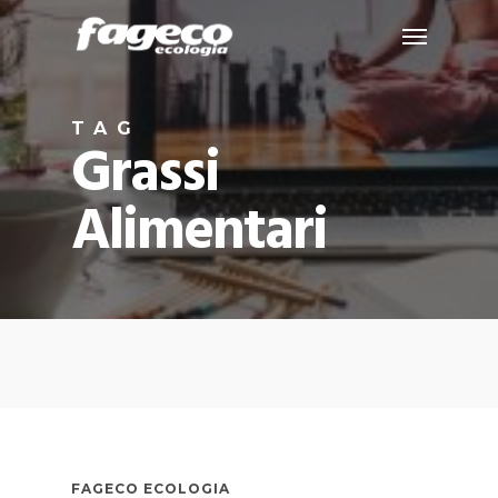
Skip
Menu
to
main
content
TAG
Grassi
Alimentari
FAGECO ECOLOGIA