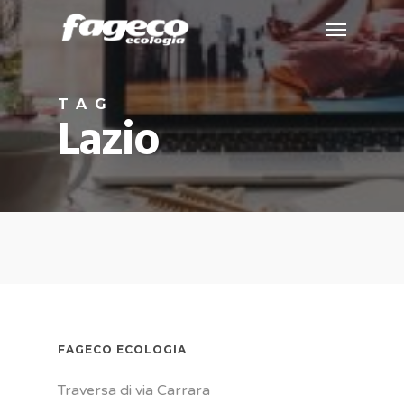
Skip
Menu
to
main
content
TAG
Lazio
FAGECO ECOLOGIA
Traversa di via Carrara